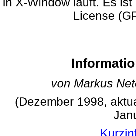
in X-Window läuft. Es is
License (GPL
Informati
von Markus Net
(Dezember 1998, aktual
Jan
Kurzin