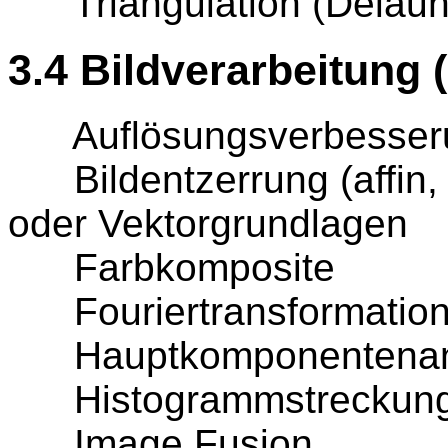
Triangulation (Delauna
3.4 Bildverarbeitung
Auflösungsverbesser
Bildentzerrung (affin, 
oder Vektorgrundlagen
Farbkomposite
Fouriertransformatio
Hauptkomponentenana
Histogrammstreckung 
Image Fusion