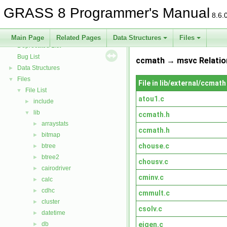
GRASS Segment Library
►
GRASS 8 Programmer's Manual
GRASS Directed Graph Library
►
8.6.
GRASS Vector Library
►
Todo List
Main Page
Related Pages
Data Structures
Files
Deprecated List
Bug List
ccmath → msvc Relatio
Data Structures
►
Files
▼
File in lib/external/ccmath
File List
▼
atou1.c
include
►
lib
▼
ccmath.h
arraystats
►
ccmath.h
bitmap
►
chouse.c
btree
►
btree2
►
chousv.c
cairodriver
►
cminv.c
calc
►
cdhc
►
cmmult.c
cluster
►
csolv.c
datetime
►
eigen.c
db
►