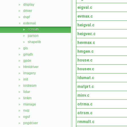
display
►
eigval.c
driver
►
evmax.c
dspf
►
external
▼
heigval.c
ccmath
►
heigvec.c
parson
►
shapelib
hevmax.c
►
gis
►
hmgen.c
gmath
►
house.c
gpde
►
htmldriver
►
housev.c
imagery
►
ldumat.c
init
►
iostream
►
matprt.c
lidar
►
minv.c
linkm
►
otrma.c
manage
►
nviz
►
otrsm.c
ogsf
►
rmmult.c
pngdriver
►