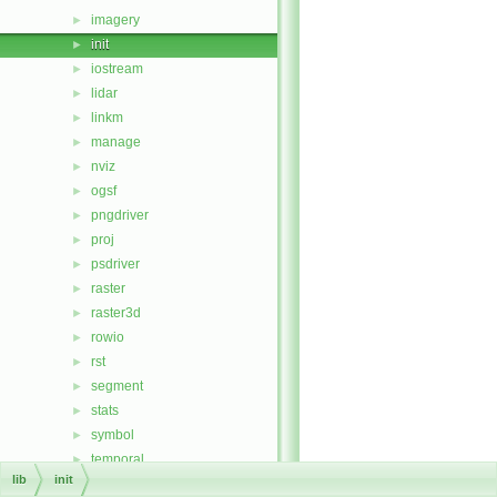
imagery
►
init
►
iostream
►
lidar
►
linkm
►
manage
►
nviz
►
ogsf
►
pngdriver
►
proj
►
psdriver
►
raster
►
raster3d
►
rowio
►
rst
►
segment
►
stats
►
symbol
►
temporal
►
lib
init
vector
►