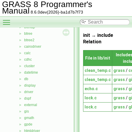
File List
▼
GRASS 8 Programmer's
include
►
Manual
8.6.0dev(2026)-ba1d7b7f73
lib
▼
Toggle main menu visibility
arraystats
►
bitmap
►
btree
►
init → include
btree2
►
Relation
cairodriver
►
calc
►
Includes 
File in lib/init
cdhc
►
incl
cluster
►
clean_temp.c
grass
/
c
datetime
►
db
clean_temp.c
grass
/
g
►
display
►
echo.c
grass
/
g
driver
►
lock.c
grass
/
g
dspf
►
external
►
lock.c
grass
/
g
gis
►
gmath
►
gpde
►
htmldriver
►