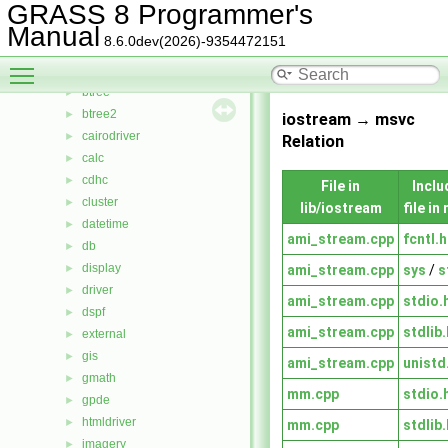
include
►
GRASS 8 Programmer's
lib
▼
Manual
8.6.0dev(2026)-9354472151
arraystats
►
Toggle main menu visibility
bitmap
►
btree
►
btree2
►
iostream → msvc
cairodriver
►
Relation
calc
►
cdhc
►
File in
Inclu
cluster
►
lib/iostream
file in
datetime
►
ami_stream.cpp
fcntl.h
db
►
display
ami_stream.cpp
sys
/
s
►
driver
►
ami_stream.cpp
stdio.
dspf
►
ami_stream.cpp
stdlib.
external
►
gis
►
ami_stream.cpp
unistd
gmath
►
mm.cpp
stdio.
gpde
►
htmldriver
►
mm.cpp
stdlib.
imagery
►