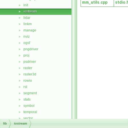
mm_utils.cpp
stdio.
init
►
iostream
►
lidar
►
linkm
►
manage
►
nviz
►
ogsf
►
pngdriver
►
proj
►
psdriver
►
raster
►
raster3d
►
rowio
►
rst
►
segment
►
stats
►
symbol
►
temporal
►
vector
►
lib
iostream
msvc
►