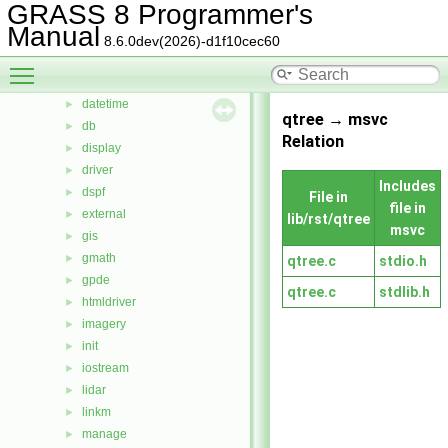
GRASS 8 Programmer's
cairodriver
►
Manual
calc
►
8.6.0dev(2026)-d1f10cec60
cdhc
►
Toggle main menu visibility
cluster
►
datetime
►
qtree → msvc
db
►
Relation
display
►
driver
►
Includes
dspf
►
File in
file in
external
►
lib/rst/qtree
msvc
gis
►
gmath
►
qtree.c
stdio.h
gpde
►
qtree.c
stdlib.h
htmldriver
►
imagery
►
init
►
iostream
►
lidar
►
linkm
►
manage
►