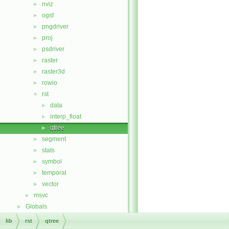
nviz
►
ogsf
►
pngdriver
►
proj
►
psdriver
►
raster
►
raster3d
►
rowio
►
rst
▼
data
►
interp_float
►
qtree
►
segment
►
stats
►
symbol
►
temporal
►
vector
►
msvc
►
Globals
►
lib
rst
qtree