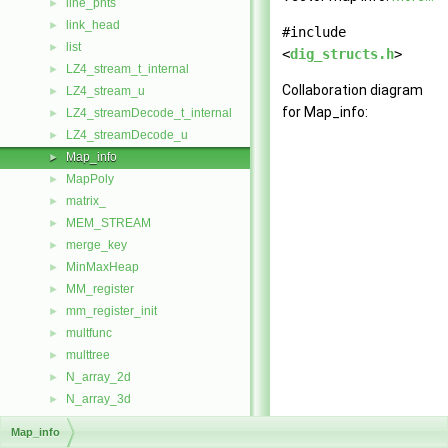
line_pnts
►
link_head
►
#include
list
►
<
dig_structs.h
>
LZ4_stream_t_internal
►
Collaboration diagram
LZ4_stream_u
►
for Map_info:
LZ4_streamDecode_t_internal
►
LZ4_streamDecode_u
►
Map_info
►
MapPoly
►
matrix_
►
MEM_STREAM
►
merge_key
►
MinMaxHeap
►
MM_register
►
mm_register_init
►
multfunc
►
multtree
►
N_array_2d
►
N_array_3d
►
N_data_star
►
Map_info
N_geom_data
►