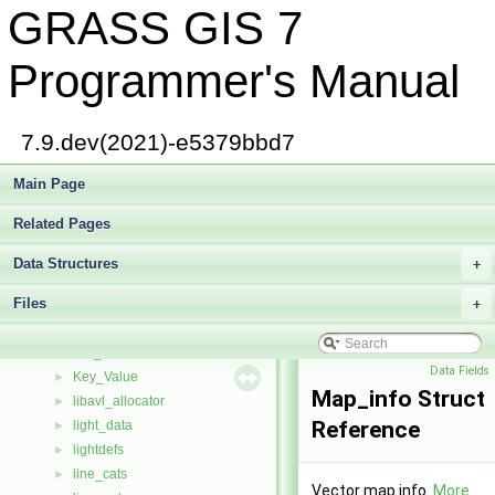
GRASS GIS 7
Graph_info
►
gsurf_att
►
gvfile
►
Programmer's Manual
HeapElement
►
Histogram
►
History
►
7.9.dev(2021)-e5379bbd7
html_state
►
IClass_statistics
Main Page
►
ilist
►
Related Pages
im_buffer
►
interp_params
►
Data Structures
+
kdnode
►
Files
kdtrav
+
►
kdtree
►
key_node
►
Data Fields
Key_Value
►
Map_info Struct
libavl_allocator
►
Reference
light_data
►
lightdefs
►
line_cats
►
Vector map info.
More...