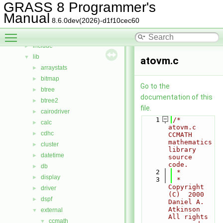
Bug List
GRASS 8 Programmer's
Data Structures
►
Manual
8.6.0dev(2026)-d1f10cec60
Files
▼
Toggle main menu visibility
File List
▼
include
►
lib
▼
atovm.c
arraystats
►
bitmap
►
Go to the
btree
►
documentation of this
btree2
►
file.
cairodriver
►
    1
/*  
calc
►
atovm.c    
cdhc
►
CCMATH 
mathematics 
cluster
►
library 
datetime
►
source 
code.
db
►
    2
 *
display
►
    3
 *  
Copyright 
driver
►
(C)  2000   
dspf
►
Daniel A. 
Atkinson    
external
▼
All rights 
ccmath
▼