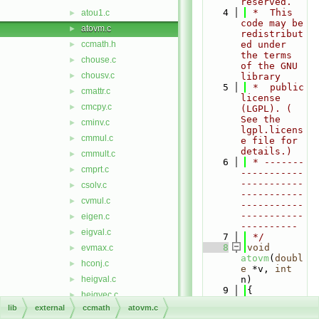
reserved.
    4
 *  This 
atou1.c
►
code may be 
atovm.c
►
redistribut
ccmath.h
ed under 
►
the terms 
chouse.c
►
of the GNU 
chousv.c
►
library
    5
 *  public 
cmattr.c
►
license 
cmcpy.c
►
(LGPL). ( 
See the 
cminv.c
►
lgpl.licens
cmmul.c
►
e file for 
details.)
cmmult.c
►
    6
 * -------
cmprt.c
►
-----------
-----------
csolv.c
►
-----------
cvmul.c
►
-----------
-----------
eigen.c
►
----------
eigval.c
►
    7
 */
    8
void
evmax.c
►
atovm
(
doubl
hconj.c
►
e
 *v, 
int
heigval.c
n)
►
    9
{
heigvec.c
►
   10
double
lib
external
ccmath
atovm.c
hevmax.c
►
*
p0
, *
q0
, 