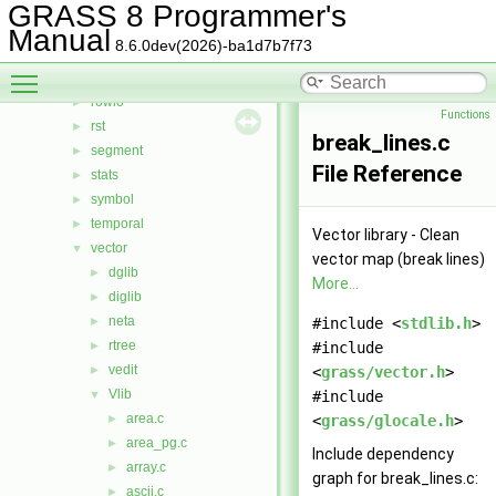
proj
►
GRASS 8 Programmer's
psdriver
►
Manual
8.6.0dev(2026)-ba1d7b7f73
raster
►
Toggle main menu visibility
raster3d
►
rowio
►
Functions
rst
►
break_lines.c
segment
►
File Reference
stats
►
symbol
►
temporal
►
Vector library - Clean
vector
▼
vector map (break lines)
dglib
►
More...
diglib
►
neta
►
#include <
stdlib.h
>
rtree
►
#include
vedit
►
<
grass/vector.h
>
Vlib
▼
#include
area.c
►
<
grass/glocale.h
>
area_pg.c
►
Include dependency
array.c
►
graph for break_lines.c:
ascii.c
►