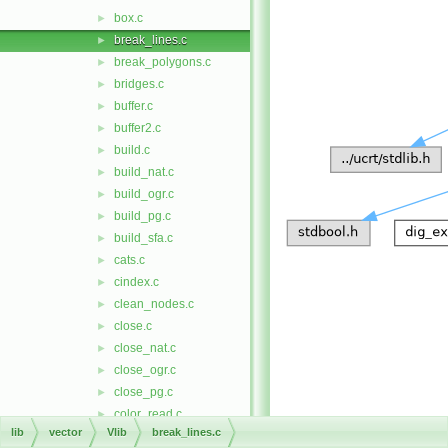
box.c
►
break_lines.c
►
break_polygons.c
►
bridges.c
►
buffer.c
►
buffer2.c
►
build.c
►
build_nat.c
►
build_ogr.c
►
build_pg.c
►
build_sfa.c
►
cats.c
►
cindex.c
►
clean_nodes.c
►
close.c
►
close_nat.c
►
close_ogr.c
►
close_pg.c
►
color_read.c
►
lib
vector
Vlib
break_lines.c
color_remove.c
►