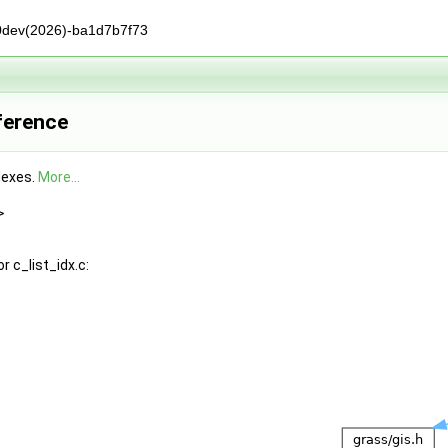
0dev(2026)-ba1d7b7f73
eference
ndexes.
More...
>
 c_list_idx.c: