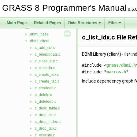
calc
►
GRASS 8 Programmer's Manual
cdhc
►
8.6.
cluster
►
datetime
►
Main Page
Related Pages
Data Structures
Files
db
▼
dbmi_base
►
c_list_idx.c File R
dbmi_client
▼
c_add_col.c
►
DBMI Library (client) - list i
c_bindupdate.c
►
c_close_cur.c
►
#include <
grass/dbmi.h
c_closedb.c
►
#include "
macros.h
"
c_create_idx.c
►
Include dependency graph for
c_create_tab.c
►
c_createdb.c
►
c_delete.c
►
c_deletedb.c
►
c_desc_table.c
►
c_drop_col.c
►
c_drop_index.c
►
c_drop_tab.c
►
c_execute.c
►