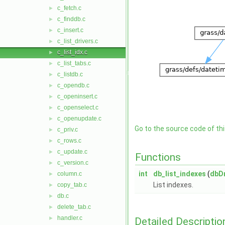
c_fetch.c
►
c_finddb.c
►
c_insert.c
►
c_list_drivers.c
►
c_list_idx.c
►
c_list_tabs.c
►
c_listdb.c
►
c_opendb.c
►
c_openinsert.c
►
c_openselect.c
►
c_openupdate.c
►
Go to the source code of this
c_priv.c
►
c_rows.c
►
c_update.c
►
Functions
c_version.c
►
int
db_list_indexes
(
dbDr
column.c
►
List indexes.
copy_tab.c
►
db.c
►
delete_tab.c
►
handler.c
►
Detailed Descriptio