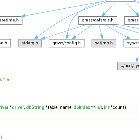
 file.
iver
*
driver
,
dbString
*table_name,
dbIndex
**
list
,
int
*count)
n