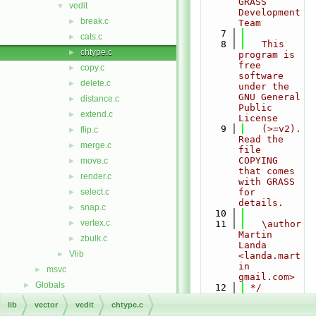
GRASS 
vedit
▼
Development 
break.c
►
Team
    7
cats.c
►
    8
   This 
chtype.c
►
program is 
free 
copy.c
►
software 
delete.c
►
under the 
GNU General 
distance.c
►
Public 
extend.c
►
License
    9
   (>=v2).  
flip.c
►
Read the 
merge.c
►
file 
COPYING 
move.c
►
that comes 
render.c
►
with GRASS 
select.c
for 
►
details.
snap.c
►
   10
vertex.c
►
   11
   \author 
Martin 
zbulk.c
►
Landa 
Vlib
►
<landa.mart
in 
msvc
►
gmail.com>
Globals
►
   12
 */
   13
lib
vector
vedit
chtype.c
   14
#include 