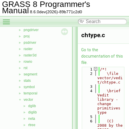
GRASS 8 Programmer's
linkm
►
Manual
manage
►
8.6.0dev(2026)-89b771c2d0
nviz
►
Toggle main menu visibility
ogsf
►
pngdriver
►
chtype.c
proj
►
psdriver
►
raster
►
Go to the
raster3d
►
documentation of this
rowio
►
file.
rst
►
    1
/*!
    2
   \file 
segment
►
vector/vedi
stats
►
t/chtype.c
    3
symbol
►
    4
   \brief 
temporal
►
Vedit 
library - 
vector
▼
change 
dglib
►
primitives 
diglib
type
►
    5
neta
►
    6
   (C) 
rtree
►
2008 by the 