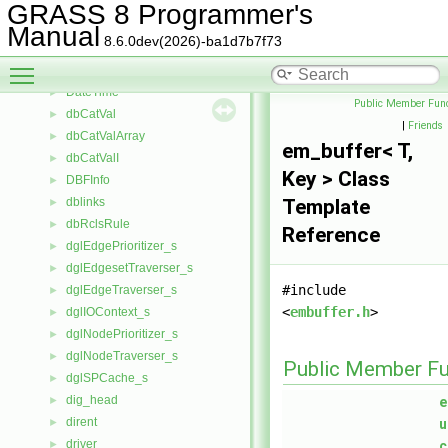
Counter
►
GRASS 8 Programmer's
Cube_data
►
Manual
8.6.0dev(2026)-ba1d7b7f73
cube_info
►
Toggle main menu visibility
dataset
►
DateTime
►
Public Member Func
dbCatVal
►
|
Friends
dbCatValArray
►
em_buffer< T,
dbCatValI
►
Key > Class
DBFInfo
►
dblinks
Template
►
dbRclsRule
►
Reference
dglEdgePrioritizer_s
►
dglEdgesetTraverser_s
►
#include
dglEdgeTraverser_s
►
<
embuffer.h
>
dglIOContext_s
►
dglNodePrioritizer_s
►
dglNodeTraverser_s
►
Public Member Fu
dglSPCache_s
►
dig_head
►
e
dirent
►
u
driver
►
c