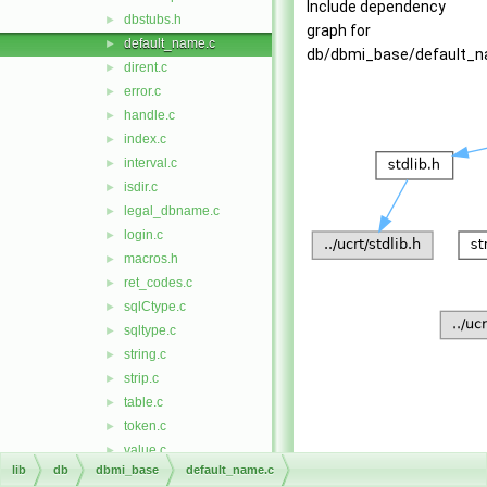
Include dependency
dbstubs.h
►
graph for
default_name.c
►
db/dbmi_base/default_n
dirent.c
►
error.c
►
handle.c
►
index.c
►
interval.c
►
isdir.c
►
legal_dbname.c
►
login.c
►
macros.h
►
ret_codes.c
►
sqlCtype.c
►
sqltype.c
►
string.c
►
strip.c
►
table.c
►
token.c
►
value.c
►
lib
db
dbmi_base
default_name.c
valuefmt.c
►