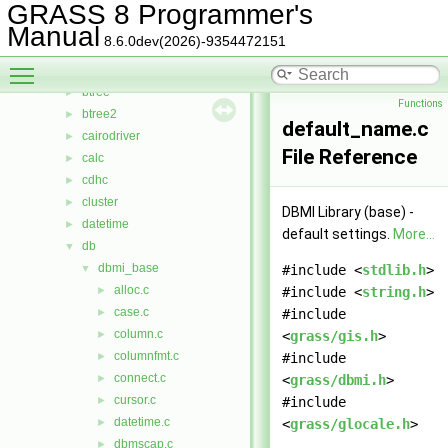
include
►
GRASS 8 Programmer's
lib
▼
Manual
8.6.0dev(2026)-9354472151
arraystats
►
Toggle main menu visibility
bitmap
►
btree
►
Functions
btree2
►
default_name.c
cairodriver
►
File Reference
calc
►
cdhc
►
cluster
►
DBMI Library (base) -
datetime
►
default settings.
More...
db
▼
dbmi_base
▼
#include <
stdlib.h
>
alloc.c
►
#include <
string.h
>
case.c
►
#include
column.c
►
<
grass/gis.h
>
columnfmt.c
►
#include
connect.c
►
<
grass/dbmi.h
>
cursor.c
►
#include
datetime.c
►
<
grass/glocale.h
>
dbmscap.c
►