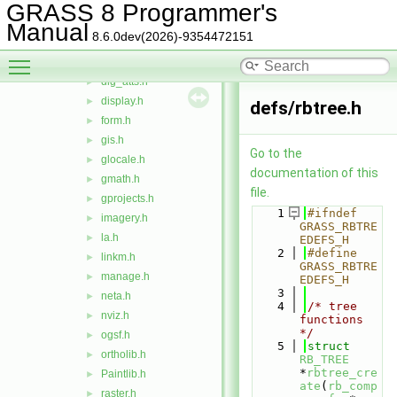
colors.h
►
GRASS 8 Programmer's
datetime.h
►
Manual
8.6.0dev(2026)-9354472151
dbmi.h
►
Toggle main menu visibility
devlib.h
►
dig_atts.h
►
display.h
►
defs/rbtree.h
form.h
►
gis.h
►
Go to the
glocale.h
►
documentation of this
gmath.h
►
file.
gprojects.h
►
    1
#ifndef 
imagery.h
►
GRASS_RBTRE
la.h
►
EDEFS_H
    2
#define 
linkm.h
►
GRASS_RBTRE
manage.h
►
EDEFS_H
    3
neta.h
►
    4
/* tree 
nviz.h
►
functions 
*/
ogsf.h
►
    5
struct 
ortholib.h
►
RB_TREE
*
rbtree_cre
Paintlib.h
►
ate
(
rb_comp
raster.h
►