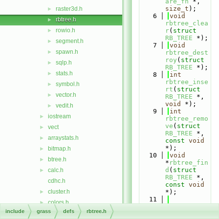
are_fn
 *, 
size_t
);
raster3d.h
►
    6
void
rbtree.h
►
rbtree_clea
rowio.h
r
(
struct
►
RB_TREE
 *);
segment.h
►
    7
void
spawn.h
►
rbtree_dest
roy
(
struct
sqlp.h
►
RB_TREE
 *);
stats.h
►
    8
int
rbtree_inse
symbol.h
►
rt
(
struct
vector.h
►
RB_TREE
 *, 
void
 *);
vedit.h
►
    9
int
iostream
►
rbtree_remo
ve
(
struct
vect
►
RB_TREE
 *, 
arraystats.h
►
const
void
*);
bitmap.h
►
   10
void
btree.h
►
*
rbtree_fin
d
(
struct
calc.h
►
RB_TREE
 *, 
cdhc.h
const
void
cluster.h
*);
►
   11
colors.h
►
   12
/* tree 
include
grass
defs
rbtree.h
config.h
►
traversal 