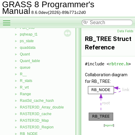
png_state
►
GRASS 8 Programmer's
Point
►
Manual
8.6.0dev(2026)-89b771c2d0
poly_info
►
Toggle main menu visibility
Popen
►
Port_info
►
Data Fields
pqheap_t1
►
RB_TREE Struct
ps_state
►
Reference
quaddata
►
Quant
►
Quant_table
►
#include <
rbtree.h
>
queue
►
R__
►
Collaboration diagram
R_stats
►
for RB_TREE:
R_vrt
►
Range
►
Rast3d_cache_hash
►
RASTER3D_Array_double
►
RASTER3D_cache
►
RASTER3D_Map
►
[
legend
]
RASTER3D_Region
►
RB_NODE
►