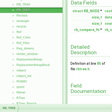
Data Fields
RB_TRAV
►
RB_TREE
►
struct
RB_NODE
*
roo
Reclass
►
size_t
dat
rectangle
►
size_t
cou
recycle
►
rb_compare_fn
*
rb_
Ref
►
Ref_Color
►
Ref_Files
►
Detailed
Reg_dimens
►
Description
render_window
►
ReplacementHeap
►
Definition at line
85
of
ReplacementHeapBlock
►
file
rbtree.h
.
robject
►
robject_list
►
ROWIO
►
Field
rpoint
►
Documentation
Rtimer
►
RTree
►
RTree_Branch
►
count
RB_TREE
RTree_Child
►
◆