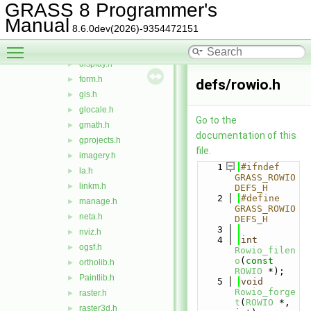
datetime.h
►
GRASS 8 Programmer's
dbmi.h
►
Manual
8.6.0dev(2026)-9354472151
devlib.h
►
Toggle main menu visibility
dig_atts.h
►
display.h
►
form.h
►
defs/rowio.h
gis.h
►
glocale.h
►
Go to the
gmath.h
►
documentation of this
gprojects.h
►
file.
imagery.h
►
    1
#ifndef 
la.h
►
GRASS_ROWIO
linkm.h
►
DEFS_H
    2
#define 
manage.h
►
GRASS_ROWIO
neta.h
►
DEFS_H
    3
nviz.h
►
    4
int
ogsf.h
►
Rowio_filen
o
(
const
ortholib.h
►
ROWIO
 *);
Paintlib.h
►
    5
void
Rowio_forge
raster.h
►
t
(
ROWIO
 *, 
raster3d.h
►