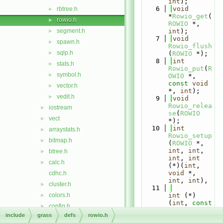
int
);
    6
void
rbtree.h
►
*
Rowio_get
(
rowio.h
►
ROWIO
 *, 
segment.h
int
);
►
    7
void
spawn.h
►
Rowio_flush
sqlp.h
►
(
ROWIO
 *);
    8
int
stats.h
►
Rowio_put
(
R
symbol.h
►
OWIO
 *, 
const
void
vector.h
►
*, 
int
);
vedit.h
►
    9
void
Rowio_relea
iostream
►
se
(
ROWIO
vect
►
*);
   10
int
arraystats.h
►
Rowio_setup
bitmap.h
►
(
ROWIO
 *, 
int
, 
int
, 
btree.h
►
int
, 
int
calc.h
►
(*)(
int
, 
void
 *, 
cdhc.h
int
, 
int
),
cluster.h
►
   11
colors.h
int
 (*)
►
(
int
, 
const
config.h
►
void
 *, 
include
grass
defs
rowio.h
datetime.h
►
int
, 
int
));