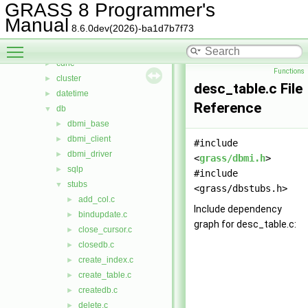
btree
►
GRASS 8 Programmer's
btree2
►
Manual
8.6.0dev(2026)-ba1d7b7f73
cairodriver
►
Toggle main menu visibility
calc
►
cdhc
►
Functions
cluster
►
desc_table.c File
datetime
►
Reference
db
▼
dbmi_base
►
dbmi_client
►
#include
dbmi_driver
►
<
grass/dbmi.h
>
sqlp
►
#include
stubs
▼
<grass/dbstubs.h>
add_col.c
►
Include dependency
bindupdate.c
►
graph for desc_table.c:
close_cursor.c
►
closedb.c
►
create_index.c
►
create_table.c
►
createdb.c
►
delete.c
►