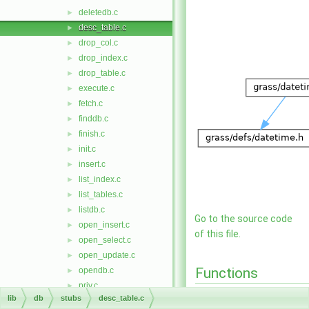
deletedb.c
►
desc_table.c
►
drop_col.c
►
drop_index.c
►
drop_table.c
►
execute.c
►
fetch.c
►
finddb.c
►
finish.c
►
init.c
►
insert.c
►
list_index.c
►
list_tables.c
►
listdb.c
►
Go to the source code
open_insert.c
►
of this file.
open_select.c
►
open_update.c
►
Functions
opendb.c
►
priv.c
►
int
db__driver_describ
lib
db
stubs
desc_table.c
rows.c
►