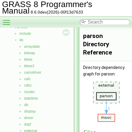
Deprecated List
GRASS 8 Programmer's
Bug List
Manual
8.6.0dev(2026)-00f13d7633
Data Structures
►
Toggle main menu visibility
Files
▼
File List
▼
include
►
parson
lib
▼
Directory
arraystats
►
Reference
bitmap
►
btree
►
btree2
►
Directory dependency
cairodriver
►
graph for parson:
calc
►
cdhc
►
cluster
►
datetime
►
db
►
display
►
driver
►
dspf
►
external
▼