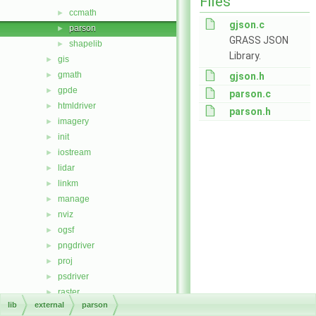
Files
ccmath
►
gjson.c
parson
►
GRASS JSON
shapelib
►
Library.
gis
►
gmath
►
gjson.h
gpde
►
parson.c
htmldriver
►
parson.h
imagery
►
init
►
iostream
►
lidar
►
linkm
►
manage
►
nviz
►
ogsf
►
pngdriver
►
proj
►
psdriver
►
raster
►
lib
external
parson
raster3d
►