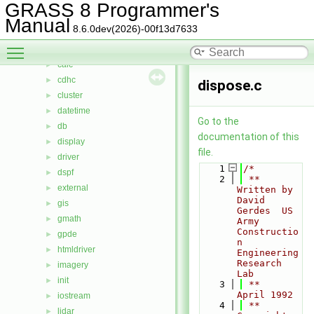
bitmap
►
GRASS 8 Programmer's
btree
►
Manual
8.6.0dev(2026)-00f13d7633
btree2
►
Toggle main menu visibility
cairodriver
►
calc
►
cdhc
►
dispose.c
cluster
►
datetime
►
Go to the
db
►
documentation of this
display
►
file.
driver
►
    1
/*
dspf
►
    2
 **  
external
►
Written by 
David 
gis
►
Gerdes  US 
gmath
►
Army 
Constructio
gpde
►
n 
htmldriver
►
Engineering 
Research 
imagery
►
Lab
init
►
    3
 **     
April 1992
iostream
►
    4
 **  
lidar
►