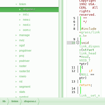
Copyright 
1992 USA-
linkm
▼
CERL   All 
dispose.c
►
rights 
init.c
reserved.
►
    5
 **
new.c
►
    6
 */
next.c
►
    7
    8
#include 
oom.c
►
<
grass/link
manage
►
m.h
>
    9
nviz
►
   10
void
ogsf
►
link_dispos
e
(
struct
pngdriver
►
link_head
proj
►
*
Head
, 
VOID_T
psdriver
►
*ptr)
raster
►
   11
{
   12
if
raster3d
►
(
NULL
 == 
rowio
►
ptr)
   13
rst
►
return
;
segment
►
   14
stats
   15
►
link__set_n
symbol
►
ext
(ptr, 
lib
linkm
dispose.c
temporal
►
Head
-