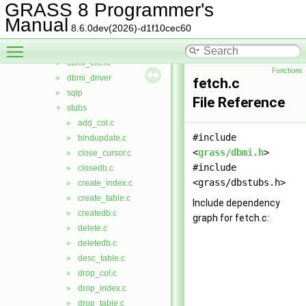
cluster
►
GRASS 8 Programmer's
datetime
►
Manual
8.6.0dev(2026)-d1f10cec60
db
▼
Toggle main menu visibility
dbmi_base
►
dbmi_client
►
Functions
dbmi_driver
►
fetch.c
sqlp
►
File Reference
stubs
▼
add_col.c
►
#include
bindupdate.c
►
<
grass/dbmi.h
>
close_cursor.c
►
#include
closedb.c
►
<grass/dbstubs.h>
create_index.c
►
create_table.c
►
Include dependency
createdb.c
►
graph for fetch.c:
delete.c
►
deletedb.c
►
desc_table.c
►
drop_col.c
►
drop_index.c
►
drop_table.c
►