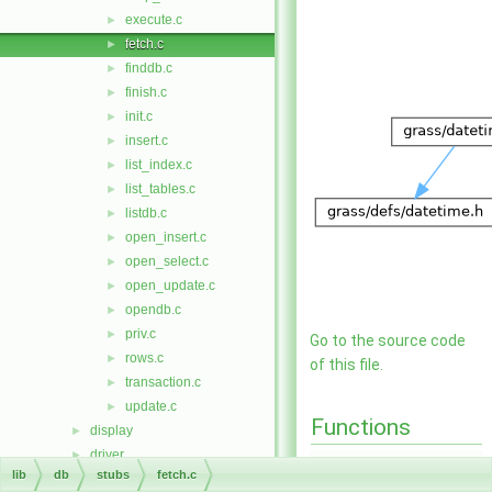
execute.c
►
fetch.c
►
finddb.c
►
finish.c
►
init.c
►
insert.c
►
list_index.c
►
list_tables.c
►
listdb.c
►
open_insert.c
►
open_select.c
►
open_update.c
►
opendb.c
►
priv.c
►
Go to the source code
rows.c
►
of this file.
transaction.c
►
update.c
►
Functions
display
►
driver
►
int
db__driver_fetch
lib
db
stubs
fetch.c
dspf
►
(
dbCursor