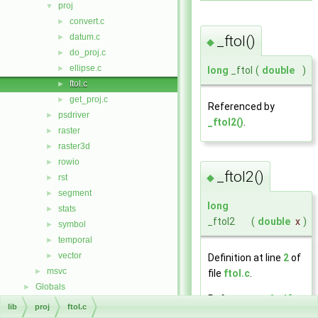
proj
▼
convert.c
►
datum.c
_ftol()
►
◆
do_proj.c
►
ellipse.c
►
long
_ftol
(
double
)
ftol.c
►
get_proj.c
►
Referenced by
psdriver
►
_ftol2()
.
raster
►
raster3d
►
rowio
►
_ftol2()
◆
rst
►
segment
►
long
stats
►
_ftol2
(
double
x
)
symbol
►
temporal
►
vector
►
Definition at line
2
of
msvc
►
file
ftol.c
.
Globals
►
References
_ftol()
,
lib
proj
ftol.c
and
x
.