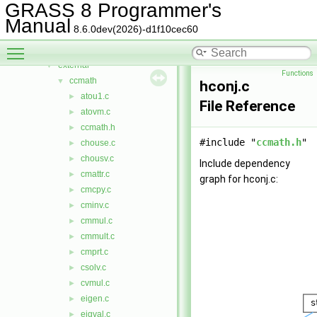
db
►
GRASS 8 Programmer's
display
►
Manual
8.6.0dev(2026)-d1f10cec60
driver
►
Toggle main menu visibility
dspf
►
external
▼
Functions
ccmath
▼
hconj.c
atou1.c
►
File Reference
atovm.c
►
ccmath.h
►
#include "
ccmath.h
"
chouse.c
►
chousv.c
►
Include dependency
cmattr.c
►
graph for hconj.c:
cmcpy.c
►
cminv.c
►
cmmul.c
►
cmmult.c
►
cmprt.c
►
csolv.c
►
cvmul.c
►
eigen.c
►
eigval.c
►