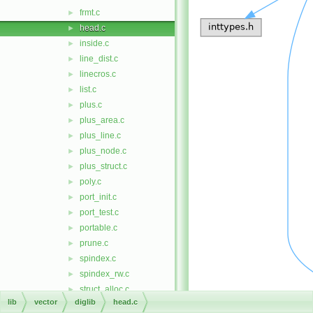
frmt.c
►
head.c
►
inside.c
►
line_dist.c
►
linecros.c
►
list.c
►
plus.c
►
plus_area.c
►
plus_line.c
►
plus_node.c
►
plus_struct.c
►
poly.c
►
port_init.c
►
port_test.c
►
portable.c
►
prune.c
►
spindex.c
►
spindex_rw.c
►
struct_alloc.c
►
lib
vector
diglib
head.c
type.c
►