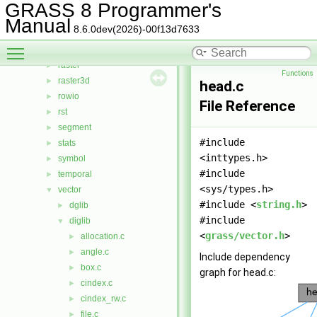
ogsf
►
GRASS 8 Programmer's
pngdriver
►
Manual
8.6.0dev(2026)-00f13d7633
proj
►
Toggle main menu visibility
psdriver
►
raster
►
Functions
raster3d
►
head.c
rowio
►
File Reference
rst
►
segment
►
#include
stats
►
<inttypes.h>
symbol
►
#include
temporal
►
<sys/types.h>
vector
▼
#include <
string.h
>
dglib
►
#include
diglib
▼
<
grass/vector.h
>
allocation.c
►
angle.c
►
Include dependency
box.c
►
graph for head.c:
cindex.c
►
cindex_rw.c
►
file.c
►