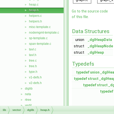
heap.c
►
heap.h
►
Go to the source code
helpers.c
►
of this file.
helpers.h
►
misc-template.c
►
Data Structures
nodemgmt-template.c
►
sp-template.c
►
union
_dglHeapData
span-template.c
►
struct
_dglHeapNode
tavl.c
►
struct
_dglHeap
tavl.h
►
tree.c
►
Typedefs
tree.h
►
type.h
►
typedef
union
_dglHe
v1-defs.h
►
typedef
struct
_dglHea
v2-defs.h
►
typedef
struct
_d
diglib
►
typedef
neta
►
rtree
►
vedit
►
lib
vector
dglib
heap.h
Vlib
►