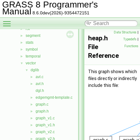
psdriver
►
GRASS 8 Programmer's
raster
►
Manual
8.6.0dev(2026)-9354472151
raster3d
►
Toggle main menu visibility
rowio
►
rst
►
Data Structures
|
segment
►
heap.h
Typedefs
|
stats
►
File
Functions
symbol
►
Reference
temporal
►
vector
▼
dglib
▼
This graph shows which
avl.c
►
files directly or indirectly
avl.h
►
include this file:
dgl.h
edgemgmt-template.c
►
graph.c
►
graph.h
►
graph_v1.c
►
graph_v1.h
►
graph_v2.c
►
graph_v2.h
►