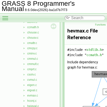
dspf
►
GRASS 8 Programmer's
external
▼
Manual
8.6.0dev(2026)-ba1d7b7f73
ccmath
▼
Toggle main menu visibility
atou1.c
►
atovm.c
►
Functions
ccmath.h
►
hevmax.c File
chouse.c
►
Reference
chousv.c
►
cmattr.c
►
cmcpy.c
►
#include <
stdlib.h
>
cminv.c
►
#include "
ccmath.h
"
cmmul.c
►
Include dependency
cmmult.c
►
graph for hevmax.c:
cmprt.c
►
csolv.c
►
cvmul.c
►
eigen.c
►
eigval.c
►
evmax.c
►
hconj.c
►
heigval.c
►