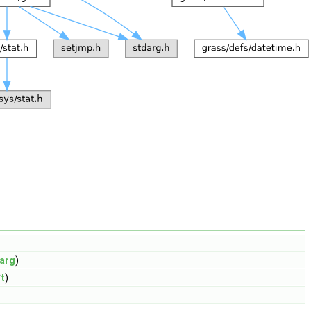
arg
)
*
t
)