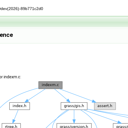
0dev(2026)-89b771c2d0
rence
or indexm.c: