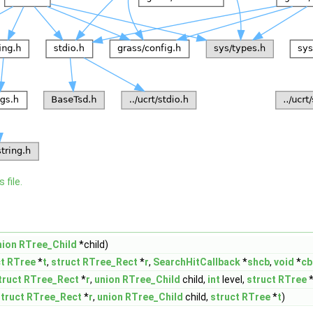
 file.
nion
RTree_Child
*child)
t
RTree
*
t
,
struct
RTree_Rect
*
r
,
SearchHitCallback
*
shcb
,
void
*
cb
truct
RTree_Rect
*
r
,
union
RTree_Child
child,
int
level,
struct
RTree
truct
RTree_Rect
*
r
,
union
RTree_Child
child,
struct
RTree
*
t
)