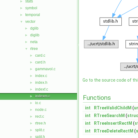
stats
►
symbol
►
temporal
►
vector
▼
dglib
►
diglib
►
neta
►
rtree
▼
card.c
►
card.h
►
gammavol.c
►
index.c
►
Go to the source code of this
index.h
►
indexf.c
►
indexm.c
Functions
►
io.c
►
int
RTreeValidChildM
(
u
node.c
►
int
RTreeSearchM
(
struc
rect.c
►
int
RTreeInsertRectM
(
s
rtree.h
►
split.c
►
int
RTreeDeleteRectM
(
s
split.h
►