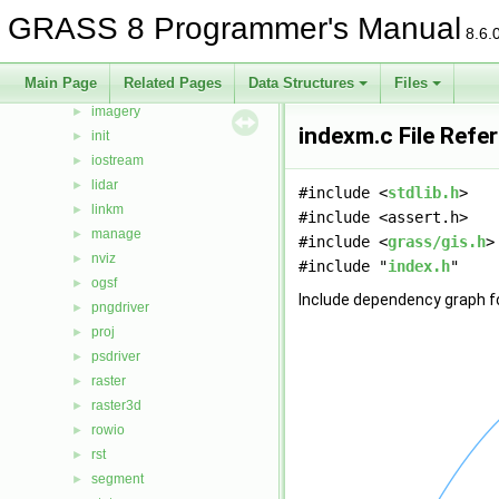
gis
►
GRASS 8 Programmer's Manual
8.6.
gmath
►
gpde
►
Main Page
Related Pages
Data Structures
Files
htmldriver
►
imagery
►
indexm.c File Refe
init
►
iostream
►
lidar
►
#include <
stdlib.h
>
linkm
►
#include <assert.h>
manage
►
#include <
grass/gis.h
>
nviz
►
#include "
index.h
"
ogsf
►
Include dependency graph f
pngdriver
►
proj
►
psdriver
►
raster
►
raster3d
►
rowio
►
rst
►
segment
►