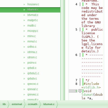
reserved.
    4
 *  This 
housev.c
►
code may be 
ldumat.c
►
redistribut
ldvmat.c
ed under 
►
the terms 
matprt.c
►
of the GNU 
mattr.c
►
library
    5
 *  public 
mcopy.c
►
license 
minv.c
►
(LGPL). ( 
See the 
mmul.c
►
lgpl.licens
ortho.c
►
e file for 
details.)
otrma.c
►
    6
 * -------
otrsm.c
►
-----------
-----------
psinv.c
►
-----------
qrbdi.c
►
-----------
-----------
qrbdu1.c
►
----------
qrbdv.c
►
    7
 */
    8
#include 
qrecvc.c
►
<
stdlib.h
>
qreval.c
►
    9
void
qrevec.c
ldumat
(
doub
►
le
 *a, 
rmmult.c
►
double
 *u, 
lib
external
ccmath
ldumat.c
ruinv.c
►
int
m
, 
int