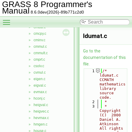
atovm.c
►
GRASS 8 Programmer's
ccmath.h
►
Manual
8.6.0dev(2026)-89b771c2d0
chouse.c
►
Toggle main menu visibility
chousv.c
►
cmattr.c
►
cmcpy.c
►
ldumat.c
cminv.c
►
cmmul.c
►
Go to the
cmmult.c
►
documentation of this
cmprt.c
►
file.
csolv.c
►
    1
/*  
cvmul.c
►
ldumat.c    
eigen.c
►
CCMATH 
mathematics 
eigval.c
►
library 
evmax.c
►
source 
code.
hconj.c
►
    2
 *
heigval.c
►
    3
 *  
Copyright 
heigvec.c
►
(C)  2000   
hevmax.c
►
Daniel A. 
Atkinson    
hmgen.c
►
All rights 
house.c
►