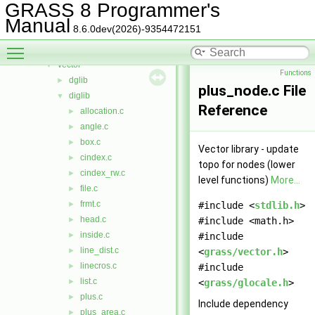
segment
►
GRASS 8 Programmer's
stats
►
Manual
8.6.0dev(2026)-9354472151
symbol
►
Toggle main menu visibility
temporal
►
vector
▼
Functions
dglib
►
plus_node.c File
diglib
▼
Reference
allocation.c
►
angle.c
►
box.c
►
Vector library - update
cindex.c
►
topo for nodes (lower
cindex_rw.c
►
level functions)
More...
file.c
►
frmt.c
►
#include <
stdlib.h
>
head.c
►
#include <math.h>
inside.c
►
#include
line_dist.c
►
<
grass/vector.h
>
linecros.c
►
#include
list.c
►
<
grass/glocale.h
>
plus.c
►
Include dependency
plus_area.c
►