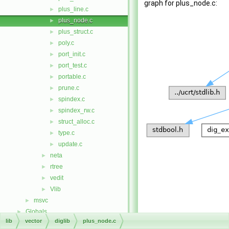
graph for plus_node.c:
plus_line.c
►
plus_node.c
►
plus_struct.c
►
poly.c
►
port_init.c
►
port_test.c
►
portable.c
►
prune.c
►
spindex.c
►
spindex_rw.c
►
struct_alloc.c
►
type.c
►
update.c
►
neta
►
rtree
►
vedit
►
Vlib
►
msvc
►
Globals
►
lib
vector
diglib
plus_node.c