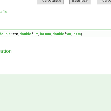
 file.
double
*em,
double
*
um
,
int
mm
,
double
*
vm
,
int
m
)
ation
,