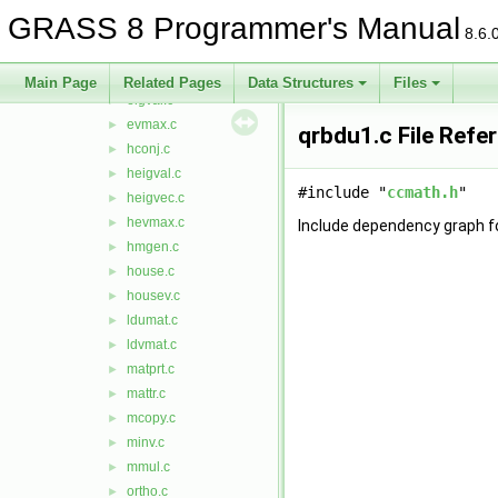
cmprt.c
►
GRASS 8 Programmer's Manual
csolv.c
►
8.6.
cvmul.c
►
eigen.c
►
Main Page
Related Pages
Data Structures
Files
eigval.c
►
evmax.c
►
qrbdu1.c File Refe
hconj.c
►
heigval.c
►
#include "
ccmath.h
"
heigvec.c
►
hevmax.c
►
Include dependency graph fo
hmgen.c
►
house.c
►
housev.c
►
ldumat.c
►
ldvmat.c
►
matprt.c
►
mattr.c
►
mcopy.c
►
minv.c
►
mmul.c
►
ortho.c
►