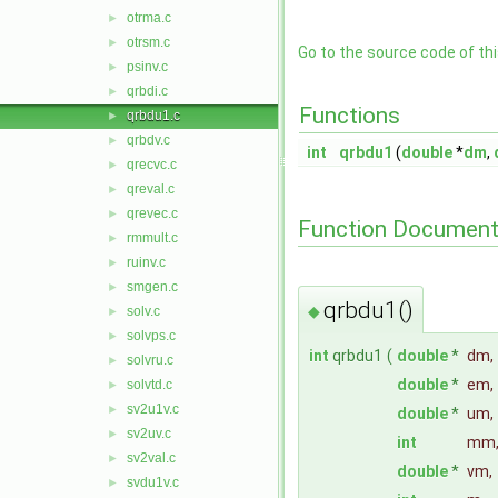
otrma.c
►
otrsm.c
►
Go to the source code of this
psinv.c
►
qrbdi.c
►
Functions
qrbdu1.c
►
qrbdv.c
►
int
qrbdu1
(
double
*
dm
,
qrecvc.c
►
qreval.c
►
qrevec.c
►
Function Document
rmmult.c
►
ruinv.c
►
smgen.c
►
qrbdu1()
◆
solv.c
►
solvps.c
►
int
qrbdu1
(
double
*
dm
,
solvru.c
►
double
*
em
,
solvtd.c
►
sv2u1v.c
►
double
*
um
,
sv2uv.c
►
int
mm
sv2val.c
►
double
*
vm
,
svdu1v.c
►