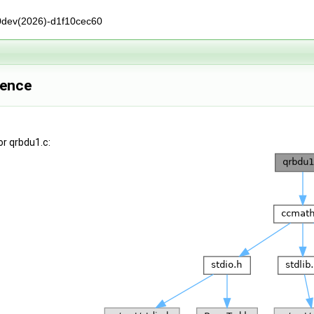
0dev(2026)-d1f10cec60
rence
r qrbdu1.c: