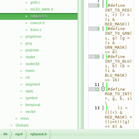
    7
gvld.c
►
    8
#define 
mc33_table.h
►
INT_TO_RED(
i, r) (r = 
rgbpack.h
►
(i & 
rowcol.h
►
RED_MASK))
    9
#define 
trans.c
►
INT_TO_GRN(
pngdriver
►
i, g) (g = 
(i & 
proj
►
GRN_MASK) 
psdriver
►
>> 8)
   10
#define 
raster
►
INT_TO_BLU(
raster3d
►
i, b) (b = 
(i & 
rowio
►
BLU_MASK) 
rst
►
>> 16)
segment
   11
►
   12
#define 
stats
►
RGB_TO_INT(
symbol
►
r, g, b, i)                              
\
temporal
►
   13
    (i = 
vector
►
(((r) & 
RED_MASK) + 
msvc
►
((int)((g) 
Globals
►
<< 8) & 
GRN_MASK) + 
lib
ogsf
rgbpack.h
\