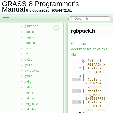
GRASS 8 Programmer's
gsd_surf.c
►
Manual
gsd_views.c
►
8.6.0dev(2026)-9354472151
gsd_wire.c
►
Toggle main menu visibility
gsdiff.c
►
gsdrape.c
►
rgbpack.h
gsds.c
►
gsget.c
►
gsget.h
►
Go to the
gsx.c
►
documentation of this
gv.c
►
file.
gv2.c
►
    1
#ifndef 
_RGBPACK_H
gv3.c
►
    2
#define 
gv_quick.c
►
_RGBPACK_H
    3
gvd.c
►
    4
#define 
gvl.c
►
RED_MASK         
0x000000FF
gvl2.c
►
    5
#define 
gvl3.c
►
GRN_MASK         
gvl_calc.c
0x0000FF00
►
    6
#define 
gvl_calc2.c
►
BLU_MASK         
gvl_file.c
►
0x00FF0000