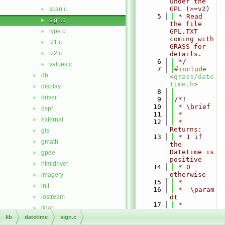
under the 
GPL (>=v2)
scan.c
►
    5
 * Read 
sign.c
►
the file 
type.c
GPL.TXT 
►
coming with 
tz1.c
►
GRASS for 
tz2.c
►
details.
    6
 */
values.c
►
    7
#include 
db
►
<
grass/date
time.h
>
display
►
    8
driver
►
    9
/*!
   10
 * \brief
dspf
►
   11
 *
external
►
   12
 * 
Returns:
gis
►
   13
 * 1 if 
gmath
►
the 
Datetime is 
gpde
►
positive
htmldriver
►
   14
 * 0 
otherwise
imagery
►
   15
 *
init
►
   16
 *  \param 
iostream
dt
►
   17
 *  
lidar
►
\return int
lib
datetime
sign.c
linkm
►
   18
 */