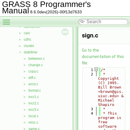
arraystats
►
GRASS 8 Programmer's
bitmap
►
Manual
8.6.0dev(2026)-00f13d7633
btree
►
Toggle main menu visibility
btree2
►
cairodriver
►
calc
►
sign.c
cdhc
►
cluster
►
Go to the
datetime
▼
documentation of this
between.c
►
file.
change.c
►
    1
/*
copy.c
►
    2
 * 
diff.c
►
Copyright 
(C) 1995.  
error.c
►
Bill Brown 
format.c
►
<brown@gis.
uiuc.edu> & 
incr1.c
►
Michael 
incr2.c
►
Shapiro
    3
 *
incr3.c
►
    4
 * This 
local.c
►
program is 
free 
misc.c
►
software 
same.c
►