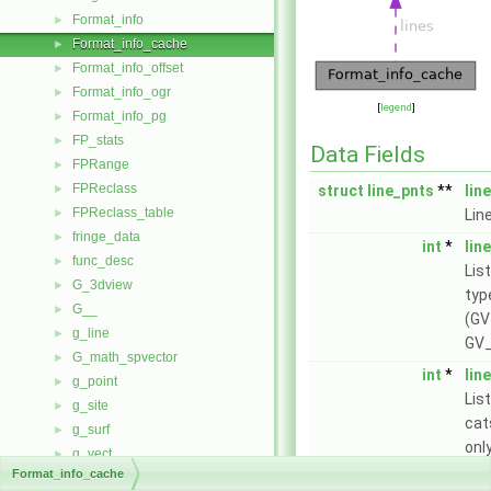
Format_info
►
Format_info_cache
►
Format_info_offset
►
Format_info_ogr
►
[
legend
]
Format_info_pg
►
FP_stats
►
Data Fields
FPRange
►
FPReclass
►
struct
line_pnts
**
lin
FPReclass_table
►
Line
fringe_data
►
int
*
lin
func_desc
►
List
G_3dview
►
typ
G__
►
(GV
g_line
►
GV_L
G_math_spvector
►
int
*
lin
g_point
►
List
g_site
►
cat
g_surf
►
only
g_vect
►
Pos
Format_info_cache
g_vect_style
►