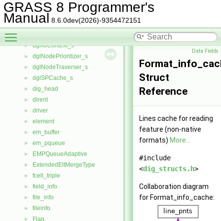
dbRclsRule
►
GRASS 8 Programmer's
dglEdgePrioritizer_s
►
Manual
8.6.0dev(2026)-9354472151
dglEdgesetTraverser_s
►
Toggle main menu visibility
dglEdgeTraverser_s
►
dglIOContext_s
►
Data Fields
dglNodePrioritizer_s
►
Format_info_cac
dglNodeTraverser_s
►
Struct
dglSPCache_s
►
dig_head
Reference
►
dirent
►
driver
►
Lines cache for reading
element
►
feature (non-native
em_buffer
►
formats)
More...
em_pqueue
►
EMPQueueAdaptive
►
#include
ExtendedEltMergeType
►
<
dig_structs.h
>
fcell_triple
►
Collaboration diagram
field_info
►
for Format_info_cache:
file_info
►
fileinfo
►
Flag
►