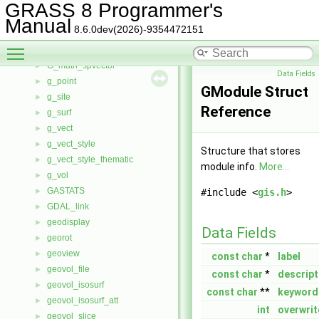
func_desc
►
GRASS 8 Programmer's
G_3dview
►
Manual
8.6.0dev(2026)-9354472151
G__
►
Toggle main menu visibility
g_line
►
G_math_spvector
►
Data Fields
g_point
►
GModule Struct
g_site
►
Reference
g_surf
►
g_vect
►
g_vect_style
►
Structure that stores
g_vect_style_thematic
►
module info.
More...
g_vol
►
GASTATS
►
#include <
gis.h
>
GDAL_link
►
geodisplay
►
Data Fields
georot
►
geoview
►
const
char
*
label
geovol_file
►
const
char
*
descript
geovol_isosurf
►
const
char
**
keyword
geovol_isosurf_att
►
int
overwrit
geovol_slice
►