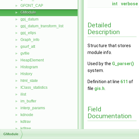
int
verbose
GFONT_CAP
►
GModule
►
gpj_datum
►
Detailed
gpj_datum_transform_list
►
Description
gpj_ellps
►
Graph_info
►
Structure that stores
gsurf_att
►
module info.
gvfile
►
HeapElement
►
Used by the
G_parser()
Histogram
►
system.
History
►
html_state
►
Definition at line
611
of
IClass_statistics
►
file
gis.h
.
ilist
►
im_buffer
►
Field
interp_params
►
Documentation
kdnode
►
kdtrav
►
kdtree
►
GModule
key_node
►
description
◆