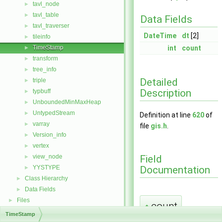
tavl_node
►
tavl_table
►
Data Fields
tavl_traverser
►
DateTime
dt
[2]
tileinfo
►
TimeStamp
int
count
►
transform
►
tree_info
►
Detailed
triple
►
Description
typbuff
►
UnboundedMinMaxHeap
►
UntypedStream
►
Definition at line
620
of
varray
►
file
gis.h
.
Version_info
►
vertex
►
Field
view_node
►
Documentation
YYSTYPE
►
Class Hierarchy
►
Data Fields
►
Files
►
count
◆
TimeStamp