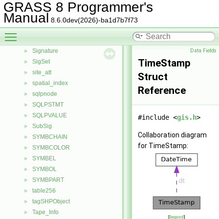
GRASS 8 Programmer's
shape_tree_node
►
Manual
SHPDate
►
8.6.0dev(2026)-ba1d7b7f73
SHPInfo
►
Toggle main menu visibility
SHPTree
►
Signature
Data Fields
►
TimeStamp
SigSet
►
site_att
►
Struct
spatial_index
►
Reference
sqlpnode
►
SQLPSTMT
►
SQLPVALUE
►
#include <
gis.h
>
SubSig
►
Collaboration diagram
SYMBCHAIN
►
for TimeStamp:
SYMBCOLOR
►
SYMBEL
►
SYMBOL
►
SYMBPART
►
table256
►
tagSHPObject
►
Tape_Info
►
[
legend
]