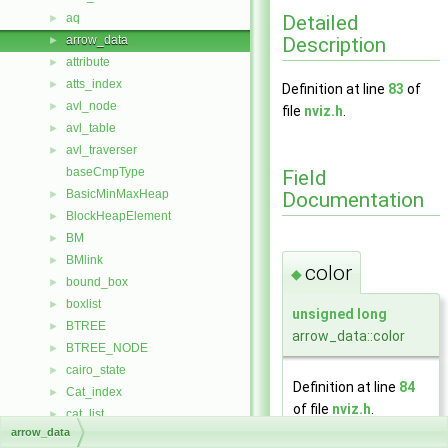
Detailed
aq
►
Description
arrow_data
►
attribute
►
atts_index
►
Definition at line
83
of
avl_node
►
file
nviz.h
.
avl_table
►
avl_traverser
►
baseCmpType
Field
BasicMinMaxHeap
Documentation
►
BlockHeapElement
►
BM
►
BMlink
►
color
◆
bound_box
►
boxlist
►
unsigned
long
BTREE
►
arrow_data::color
BTREE_NODE
►
cairo_state
►
Definition at line
84
Cat_index
►
of file
nviz.h
.
cat_list
►
arrow_data
Categories
►
Referenced by