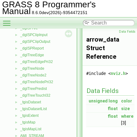
_dglHeapData
►
GRASS 8 Programmer's
_dglHeapNode
►
Manual
8.6.0dev(2026)-9354472151
_dglSpanClipInput
►
Toggle main menu visibility
_dglSpanClipOutput
►
_dglSPArc
►
Data Fields
_dglSPClipInput
►
arrow_data
_dglSPClipOutput
►
Struct
_dglSPReport
►
_dglTreeEdge
Reference
►
_dglTreeEdgePri32
►
_dglTreeNode
►
#include <
nviz.h
>
_dglTreeNode2
►
_dglTreeNodePri32
►
_dglTreePredist
►
Data Fields
_dglTreeTouchI32
►
unsigned
long
color
_tgisDataset
►
float
size
_tgisDatasetList
►
_tgisExtent
►
float
where
_tgisMap
►
[3]
_tgisMapList
►
AMI_STREAM
►