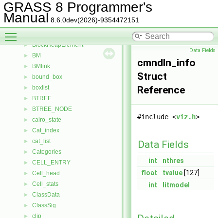
avl_table
►
GRASS 8 Programmer's
avl_traverser
►
Manual
8.6.0dev(2026)-9354472151
baseCmpType
Toggle main menu visibility
BasicMinMaxHeap
►
BlockHeapElement
►
Data Fields
BM
►
cmndln_info
BMlink
►
Struct
bound_box
►
boxlist
Reference
►
BTREE
►
BTREE_NODE
►
#include <
viz.h
>
cairo_state
►
Cat_index
►
cat_list
►
Data Fields
Categories
►
int
nthres
CELL_ENTRY
►
float
tvalue
[127]
Cell_head
►
Cell_stats
►
int
litmodel
ClassData
►
ClassSig
►
clip
►