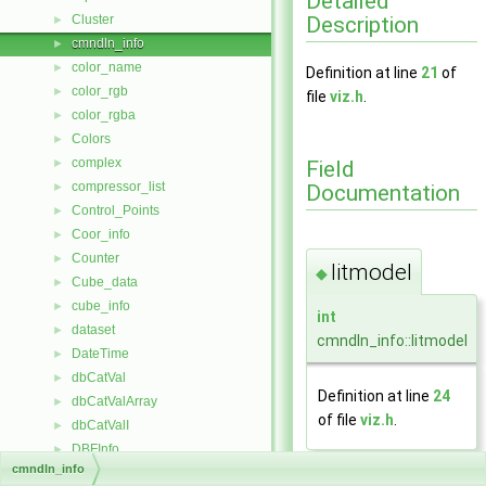
Detailed
Description
Cluster
►
cmndln_info
►
color_name
►
Definition at line
21
of
color_rgb
►
file
viz.h
.
color_rgba
►
Colors
►
complex
Field
►
compressor_list
Documentation
►
Control_Points
►
Coor_info
►
Counter
►
litmodel
◆
Cube_data
►
cube_info
►
int
dataset
►
cmndln_info::litmodel
DateTime
►
dbCatVal
►
Definition at line
24
dbCatValArray
►
of file
viz.h
.
dbCatValI
►
DBFInfo
►
cmndln_info
dblinks
►