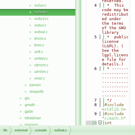
reserved.
    4
 *  This 
sv2uv.c
►
code may be 
sv2val.c
►
redistribut
svdu1v.c
ed under 
►
the terms 
svduv.c
►
of the GNU 
svdval.c
►
library
    5
 *  public 
trncm.c
►
license 
trnm.c
►
(LGPL). ( 
See the 
unfl.c
►
lgpl.licens
unitary.c
►
e file for 
details.)
utrncm.c
►
    6
 * -------
utrnhm.c
►
-----------
-----------
vmul.c
►
-----------
parson
►
-----------
-----------
shapelib
►
----------
gis
►
    7
 */
    8
#include 
gmath
►
<
stdlib.h
>
gpde
►
    9
#include 
htmldriver
"
ccmath.h
"
►
   10
int
imagery
►
sv2val
(
doub
lib
external
ccmath
sv2val.c
init
►
le
 *d, 