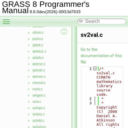
mcopy.c
►
GRASS 8 Programmer's
minv.c
►
Manual
8.6.0dev(2026)-00f13d7633
mmul.c
►
Toggle main menu visibility
ortho.c
►
otrma.c
►
otrsm.c
►
sv2val.c
psinv.c
►
qrbdi.c
►
Go to the
qrbdu1.c
►
documentation of this
qrbdv.c
►
file.
qrecvc.c
►
    1
/*  
qreval.c
►
sv2val.c    
qrevec.c
►
CCMATH 
mathematics 
rmmult.c
►
library 
ruinv.c
►
source 
code.
smgen.c
►
    2
 *
solv.c
►
    3
 *  
Copyright 
solvps.c
►
(C)  2000   
solvru.c
►
Daniel A. 
Atkinson    
solvtd.c
►
All rights 
sv2u1v.c
►