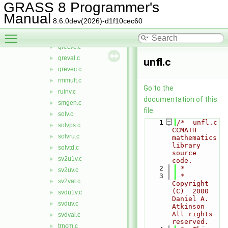
psinv.c
►
GRASS 8 Programmer's
qrbdi.c
►
Manual
8.6.0dev(2026)-d1f10cec60
qrbdu1.c
►
Toggle main menu visibility
qrbdv.c
►
qrecvc.c
►
qreval.c
►
unfl.c
qrevec.c
►
rmmult.c
►
Go to the
ruinv.c
►
documentation of this
smgen.c
►
file.
solv.c
►
    1
/*  unfl.c    
solvps.c
►
CCMATH 
solvru.c
►
mathematics 
library 
solvtd.c
►
source 
sv2u1v.c
►
code.
    2
 *
sv2uv.c
►
    3
 *  
sv2val.c
►
Copyright 
(C)  2000   
svdu1v.c
►
Daniel A. 
svduv.c
►
Atkinson    
All rights 
svdval.c
►
reserved.
trncm.c
►