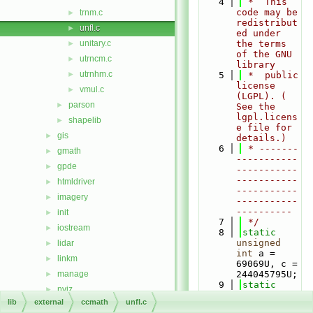
    4
 *  This 
code may be 
trnm.c
►
redistribut
unfl.c
►
ed under 
unitary.c
the terms 
►
of the GNU 
utrncm.c
►
library
utrnhm.c
►
    5
 *  public 
license 
vmul.c
►
(LGPL). ( 
parson
►
See the 
lgpl.licens
shapelib
►
e file for 
gis
►
details.)
    6
 * -------
gmath
►
-----------
gpde
►
-----------
-----------
htmldriver
►
-----------
imagery
►
-----------
----------
init
►
    7
 */
iostream
►
    8
static
unsigned
lidar
►
int
 a = 
linkm
►
69069U, c = 
manage
244045795U;
►
    9
static
nviz
►
unsigned
lib
external
ccmath
unfl.c
ogsf
►
int
 s, h, 