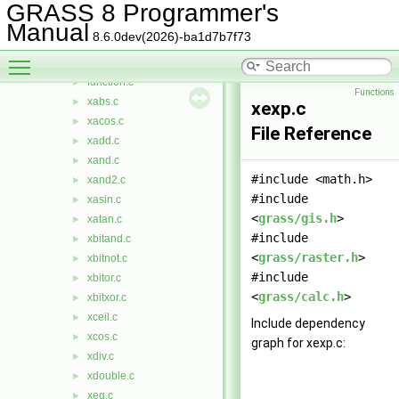
cairodriver
►
GRASS 8 Programmer's
calc
▼
Manual
8.6.0dev(2026)-ba1d7b7f73
calc.c
►
Toggle main menu visibility
check.c
►
function.c
►
Functions
xabs.c
►
xexp.c
xacos.c
►
File Reference
xadd.c
►
xand.c
►
#include <math.h>
xand2.c
►
#include
xasin.c
►
<
grass/gis.h
>
xatan.c
►
#include
xbitand.c
►
<
grass/raster.h
>
xbitnot.c
►
#include
xbitor.c
►
<
grass/calc.h
>
xbitxor.c
►
xceil.c
►
Include dependency
xcos.c
►
graph for xexp.c:
xdiv.c
►
xdouble.c
►
xeq.c
►