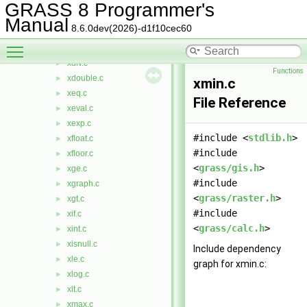
xbitor.c
►
GRASS 8 Programmer's
xbitxor.c
►
Manual
8.6.0dev(2026)-d1f10cec60
xceil.c
►
Toggle main menu visibility
xcos.c
►
xdiv.c
►
Functions
xdouble.c
►
xmin.c
xeq.c
►
File Reference
xeval.c
►
xexp.c
►
#include <
stdlib.h
>
xfloat.c
►
#include
xfloor.c
►
<
grass/gis.h
>
xge.c
►
#include
xgraph.c
►
<
grass/raster.h
>
xgt.c
►
#include
xif.c
►
<
grass/calc.h
>
xint.c
►
xisnull.c
►
Include dependency
xle.c
►
graph for xmin.c:
xlog.c
►
xlt.c
►
xmax.c
►