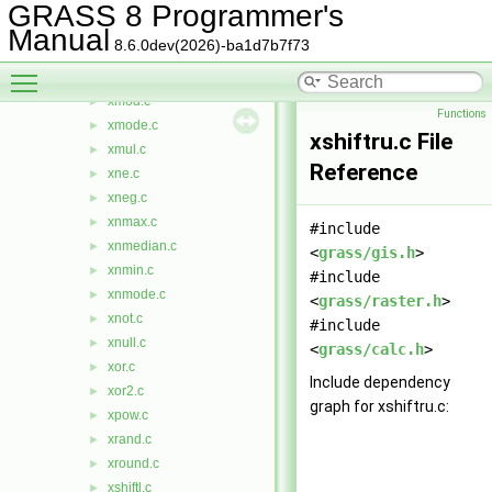
xlt.c
►
GRASS 8 Programmer's
xmax.c
►
Manual
8.6.0dev(2026)-ba1d7b7f73
xmedian.c
►
Toggle main menu visibility
xmin.c
►
xmod.c
►
Functions
xmode.c
►
xshiftru.c File
xmul.c
►
Reference
xne.c
►
xneg.c
►
xnmax.c
►
#include
xnmedian.c
►
<
grass/gis.h
>
xnmin.c
►
#include
xnmode.c
►
<
grass/raster.h
>
xnot.c
►
#include
xnull.c
►
<
grass/calc.h
>
xor.c
►
Include dependency
xor2.c
►
graph for xshiftru.c:
xpow.c
►
xrand.c
►
xround.c
►
xshiftl.c
►