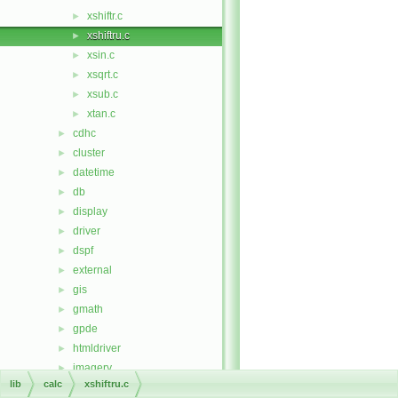
xshiftr.c
►
xshiftru.c
►
xsin.c
►
xsqrt.c
►
xsub.c
►
xtan.c
►
cdhc
►
cluster
►
datetime
►
db
►
display
►
driver
►
dspf
►
external
►
gis
►
gmath
►
gpde
►
htmldriver
►
imagery
►
lib
calc
xshiftru.c
init
►