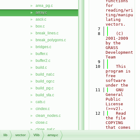
functions 
for 
area_pg.c
►
reading/wri
array.c
►
ting/manipu
ascii.c
lating 
►
vectors.
box.c
►
    7
break_lines.c
►
    8
   (C) 
2001-2009 
break_polygons.c
►
by the 
bridges.c
►
GRASS 
Development 
buffer.c
►
Team
buffer2.c
►
    9
   10
   This 
build.c
►
program is 
build_nat.c
►
free 
software 
build_ogr.c
►
under the
build_pg.c
►
   11
   GNU 
General 
build_sfa.c
►
Public 
cats.c
►
License 
(>=v2).
cindex.c
►
   12
   Read 
clean_nodes.c
►
the file 
close.c
COPYING 
►
that comes 
close_nat.c
►
with GRASS
lib
vector
Vlib
array.c
close_ogr.c
►
   13
   for 