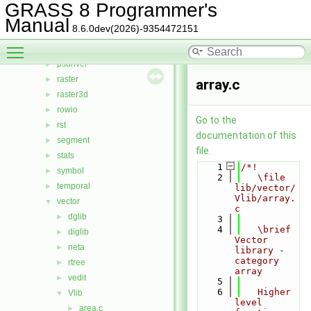
nviz
►
GRASS 8 Programmer's
ogsf
►
Manual
8.6.0dev(2026)-9354472151
pngdriver
►
Toggle main menu visibility
proj
►
psdriver
►
raster
►
array.c
raster3d
►
rowio
►
Go to the
rst
►
documentation of this
segment
►
file.
stats
►
    1
/*!
symbol
►
    2
   \file 
temporal
►
lib/vector/
Vlib/array.
vector
▼
c
dglib
►
    3
    4
   \brief 
diglib
►
Vector 
neta
►
library - 
category 
rtree
►
array
vedit
►
    5
    6
   Higher 
Vlib
▼
level 
area.c
►