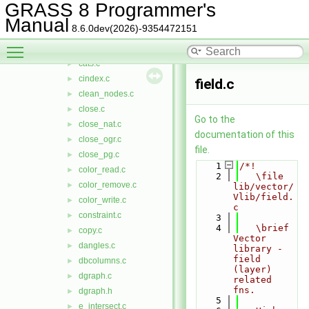
build_nat.c
►
GRASS 8 Programmer's
build_ogr.c
►
Manual
8.6.0dev(2026)-9354472151
build_pg.c
►
Toggle main menu visibility
build_sfa.c
►
cats.c
►
cindex.c
►
field.c
clean_nodes.c
►
close.c
►
Go to the
close_nat.c
►
documentation of this
close_ogr.c
►
file.
close_pg.c
►
    1
/*!
color_read.c
►
    2
   \file 
color_remove.c
►
lib/vector/
Vlib/field.
color_write.c
►
c
constraint.c
►
    3
    4
   \brief 
copy.c
►
Vector 
dangles.c
►
library - 
field 
dbcolumns.c
►
(layer) 
dgraph.c
►
related 
fns.
dgraph.h
►
    5
e_intersect.c
►