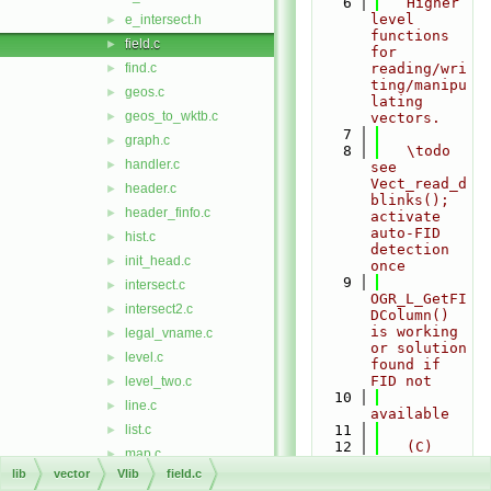
    6
   Higher 
level 
e_intersect.h
►
functions 
field.c
►
for 
find.c
reading/wri
►
ting/manipu
geos.c
►
lating 
geos_to_wktb.c
►
vectors.
    7
graph.c
►
    8
   \todo 
handler.c
►
see 
Vect_read_d
header.c
►
blinks(); 
header_finfo.c
►
activate 
auto-FID 
hist.c
►
detection 
init_head.c
►
once
    9
intersect.c
►
OGR_L_GetFI
intersect2.c
►
DColumn() 
is working 
legal_vname.c
►
or solution 
level.c
►
found if 
FID not
level_two.c
►
   10
line.c
►
available
list.c
   11
►
   12
   (C) 
map.c
►
2001-2009, 
lib
vector
Vlib
field.c
merge_lines.c
►
2011-2012 