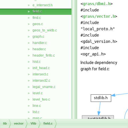
<
grass/dbmi.h
>
e_intersect.h
►
#include
field.c
►
<
grass/vector.h
>
find.c
►
#include
geos.c
►
"local_proto.h"
geos_to_wktb.c
►
#include
graph.c
►
<gdal_version.h>
handler.c
►
#include
header.c
►
<ogr_api.h>
header_finfo.c
►
hist.c
►
Include dependency
init_head.c
►
graph for field.c:
intersect.c
►
intersect2.c
►
legal_vname.c
►
level.c
►
level_two.c
►
line.c
►
list.c
►
map.c
►
lib
vector
Vlib
field.c
merge_lines.c
►