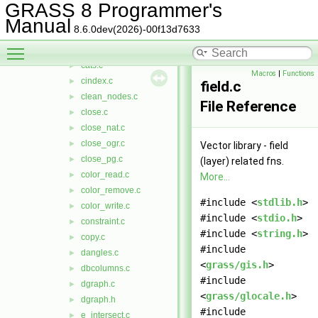
build_nat.c
►
GRASS 8 Programmer's
build_ogr.c
►
Manual
8.6.0dev(2026)-00f13d7633
build_pg.c
►
Toggle main menu visibility
build_sfa.c
►
cats.c
►
Macros
|
Functions
cindex.c
►
field.c
clean_nodes.c
►
File Reference
close.c
►
close_nat.c
►
close_ogr.c
►
Vector library - field
close_pg.c
►
(layer) related fns.
color_read.c
►
More...
color_remove.c
►
#include <
stdlib.h
>
color_write.c
►
#include <
stdio.h
>
constraint.c
►
#include <
string.h
>
copy.c
►
#include
dangles.c
►
<
grass/gis.h
>
dbcolumns.c
►
#include
dgraph.c
►
<
grass/glocale.h
>
dgraph.h
►
#include
e_intersect.c
►