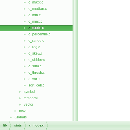
c_maxx.c
►
c_median.c
►
c_min.c
►
c_minx.c
►
c_mode.c
►
c_percentile.c
►
c_range.c
►
c_reg.c
►
c_skew.c
►
c_stddev.c
►
c_sum.c
►
c_thresh.c
►
c_var.c
►
sort_cell.c
►
symbol
►
temporal
►
vector
►
msvc
►
Globals
►
lib
stats
c_mode.c