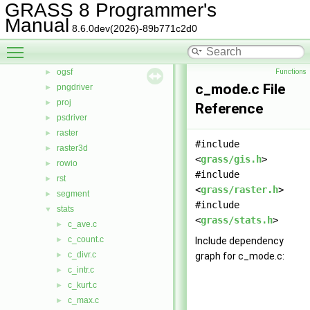
GRASS 8 Programmer's
lidar
►
Manual
linkm
►
8.6.0dev(2026)-89b771c2d0
manage
►
Toggle main menu visibility
nviz
►
ogsf
Functions
►
c_mode.c File
pngdriver
►
proj
►
Reference
psdriver
►
raster
►
#include
raster3d
►
<
grass/gis.h
>
rowio
►
#include
rst
►
<
grass/raster.h
>
segment
►
#include
stats
▼
<
grass/stats.h
>
c_ave.c
►
c_count.c
►
Include dependency
c_divr.c
►
graph for c_mode.c:
c_intr.c
►
c_kurt.c
►
c_max.c
►