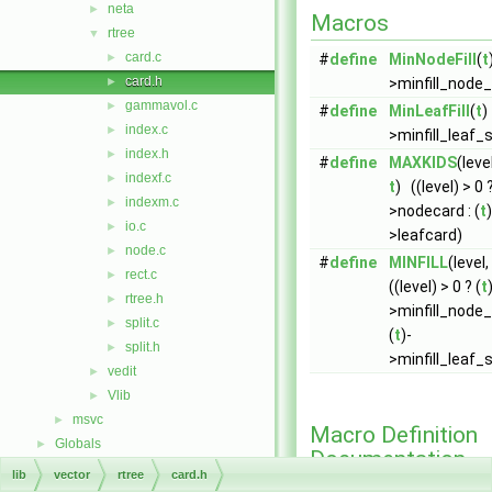
neta
►
Macros
rtree
▼
card.c
►
#
define
MinNodeFill
(
t
card.h
►
>minfill_node_
gammavol.c
►
#
define
MinLeafFill
(
t
)
index.c
►
>minfill_leaf_s
index.h
►
#
define
MAXKIDS
(level
indexf.c
►
t
) ((level) > 0 ?
indexm.c
►
>nodecard : (
t
)
io.c
►
>leafcard)
node.c
►
#
define
MINFILL
(level,
rect.c
►
((level) > 0 ? (
t
rtree.h
►
>minfill_node_s
split.c
►
(
t
)-
split.h
►
>minfill_leaf_s
vedit
►
Vlib
►
msvc
►
Macro Definition
Globals
►
Documentation
lib
vector
rtree
card.h