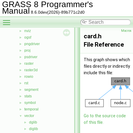
GRASS 8 Programmer's
iostream
►
Manual
lidar
►
8.6.0dev(2026)-89b771c2d0
linkm
►
Toggle main menu visibility
manage
►
nviz
Macros
►
card.h
ogsf
►
File Reference
pngdriver
►
proj
►
psdriver
►
This graph shows which
raster
►
files directly or indirectly
raster3d
►
include this file:
rowio
►
rst
►
segment
►
stats
►
symbol
►
temporal
►
Go to the source code
vector
▼
of this file.
dglib
►
diglib
►