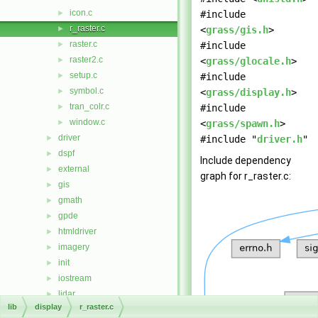
icon.c
►
#include
r_raster.c
►
<
grass/gis.h
>
raster.c
►
#include
raster2.c
►
<
grass/glocale.h
>
setup.c
►
#include
symbol.c
►
<
grass/display.h
>
tran_colr.c
►
#include
window.c
►
<
grass/spawn.h
>
driver
►
#include "
driver.h
"
dspf
►
Include dependency
external
►
graph for r_raster.c:
gis
►
gmath
►
gpde
►
htmldriver
►
imagery
►
init
►
iostream
►
lidar
►
lib
display
r_raster.c
linkm
►