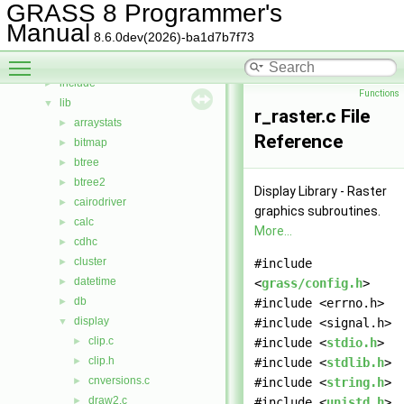
Bug List
GRASS 8 Programmer's
Data Structures
►
Manual
8.6.0dev(2026)-ba1d7b7f73
Files
▼
Toggle main menu visibility
File List
▼
include
►
Functions
lib
▼
r_raster.c File
arraystats
►
Reference
bitmap
►
btree
►
btree2
►
Display Library - Raster
cairodriver
►
graphics subroutines.
calc
►
More...
cdhc
►
cluster
►
#include
datetime
►
<
grass/config.h
>
db
►
#include <errno.h>
display
▼
#include <signal.h>
clip.c
►
#include <
stdio.h
>
clip.h
►
#include <
stdlib.h
>
cnversions.c
►
#include <
string.h
>
draw2.c
►
#include <
unistd.h
>