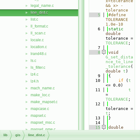
x<tolerance 
&& x> - 
legal_name.c
►
tolerance
line_dist.c
►
    5
#define 
list.c
TOLERANCE 
►
1.0e-10
ll_format.c
►
    6
static
ll_scan.c
►
double
tolerance = 
locale.c
►
TOLERANCE
;
location.c
►
    7
    8
void
lrand48.c
►
G_set_dista
ls.c
►
nce_to_line
_tolerance
(
ls_filter.c
►
double
t
)
lz4.c
►
    9
{
   10
if
 (
t
lz4.h
►
<= 0.0)
mach_name.c
►
   11
t
= 
make_loc.c
►
TOLERANCE
;
make_mapset.c
►
   12
tolerance = 
mapcase.c
►
t
;
mapset.c
►
   13
}
mapset_msc.c
   14
►
   15
double
mapset_nme.c
►
G_distance2
lib
gis
line_dist.c
mkstemp.c
►
_point_to_l