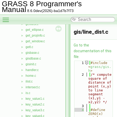
find_vect.c
►
GRASS 8 Programmer's
fmode.c
►
Manual
8.6.0dev(2026)-ba1d7b7f73
G.h
►
Toggle main menu visibility
geodesic.c
►
geodist.c
►
get_ellipse.c
►
gis/line_dist.c
get_projinfo.c
►
get_window.c
►
Go to the
getl.c
►
documentation of this
gisbase.c
►
file.
gisdbase.c
►
    1
#include 
gisinit.c
►
<
grass/gis.
handler.c
►
h
>
    2
/* compute 
home.c
►
square of 
ilist.c
►
distance of 
point (x,y) 
intersect.c
►
to line 
is.c
►
segment 
(x1,y1 - 
key_value1.c
►
x2,y2) */
key_value2.c
►
    3
    4
#define 
key_value3.c
►
ZERO(x)   
key_value4.c
►