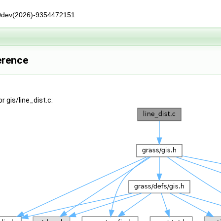
0dev(2026)-9354472151
ference
 gis/line_dist.c: