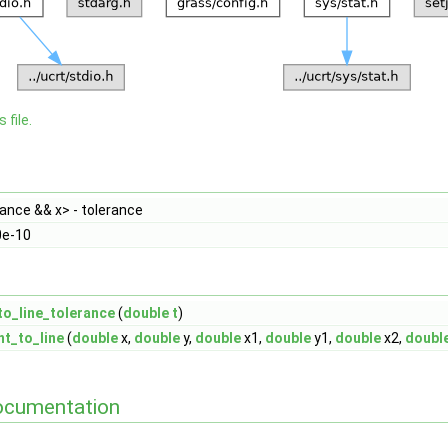
 file.
ance && x> - tolerance
e-10
o_line_tolerance
(
double
t
)
t_to_line
(
double
x,
double
y,
double
x1,
double
y1,
double
x2,
doubl
ocumentation