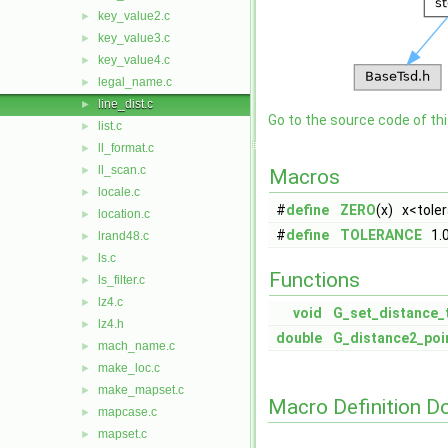
key_value2.c
►
key_value3.c
►
key_value4.c
►
legal_name.c
►
line_dist.c
►
Go to the source code of this
list.c
►
ll_format.c
►
ll_scan.c
►
Macros
locale.c
►
#
define
ZERO
(x) x<toler
location.c
►
#
define
TOLERANCE
1.0
lrand48.c
►
ls.c
►
Functions
ls_filter.c
►
lz4.c
►
void
G_set_distance_t
lz4.h
►
double
G_distance2_poin
mach_name.c
►
make_loc.c
►
make_mapset.c
►
Macro Definition D
mapcase.c
►
mapset.c
►