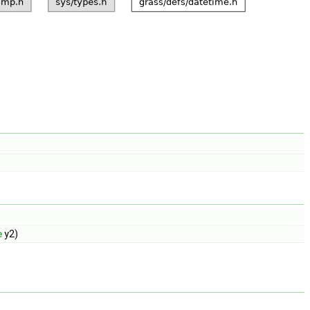
e
y2)