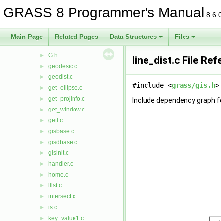
find_file.c
►
GRASS 8 Programmer's Manual
find_rast.c
►
8.6.
find_rast3d.c
►
find_vect.c
►
Main Page
Related Pages
Data Structures
Files
fmode.c
►
G.h
►
line_dist.c File Re
geodesic.c
►
geodist.c
►
#include <
grass/gis.h
>
get_ellipse.c
►
get_projinfo.c
►
Include dependency graph for
get_window.c
►
getl.c
►
gisbase.c
►
gisdbase.c
►
gisinit.c
►
handler.c
►
home.c
►
ilist.c
►
intersect.c
►
is.c
►
key_value1.c
►