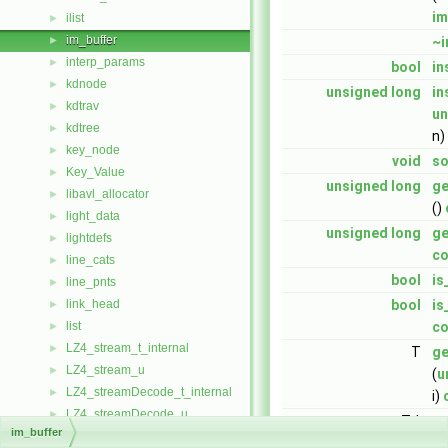
im
ilist
►
im_buffer
►
~i
interp_params
►
bool
in
kdnode
►
unsigned
long
in
kdtrav
►
un
kdtree
►
n)
key_node
►
void
so
Key_Value
►
unsigned
long
ge
libavl_allocator
►
()
light_data
►
unsigned
long
ge
lightdefs
►
co
line_cats
►
bool
is
line_pnts
►
link_head
bool
is
►
list
co
►
LZ4_stream_t_internal
►
T
ge
LZ4_stream_u
►
(
u
LZ4_streamDecode_t_internal
►
i)
LZ4_streamDecode_u
►
T *
ge
im_buffer
Map_info
►
co