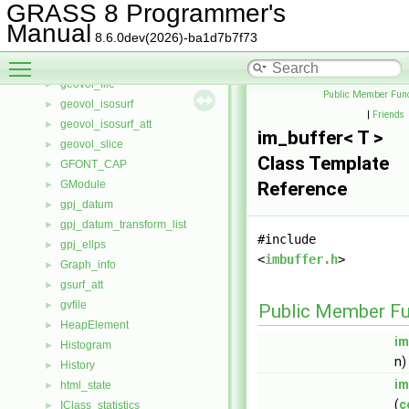
GDAL_link
►
GRASS 8 Programmer's
geodisplay
►
Manual
8.6.0dev(2026)-ba1d7b7f73
georot
►
Toggle main menu visibility
geoview
►
geovol_file
►
Public Member Func
geovol_isosurf
►
|
Friends
geovol_isosurf_att
►
im_buffer< T >
geovol_slice
►
Class Template
GFONT_CAP
►
GModule
Reference
►
gpj_datum
►
gpj_datum_transform_list
►
#include
gpj_ellps
►
<
imbuffer.h
>
Graph_info
►
gsurf_att
►
gvfile
►
Public Member Fu
HeapElement
►
im
Histogram
►
n)
History
►
im
html_state
►
(
c
IClass_statistics
►