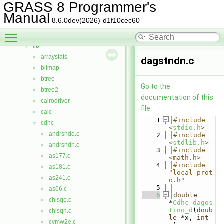
Data Structures
►
GRASS 8 Programmer's
Files
▼
Manual
8.6.0dev(2026)-d1f10cec60
File List
▼
Toggle main menu visibility
include
►
lib
▼
arraystats
►
dagstndn.c
bitmap
►
btree
►
Go to the
btree2
►
documentation of this
cairodriver
►
file.
calc
►
    1
#include 
cdhc
▼
<
stdio.h
>
andrsnde.c
►
    2
#include 
<
stdlib.h
>
andrsndn.c
►
    3
#include 
as177.c
►
<math.h>
    4
#include 
as181.c
►
"local_prot
as241.c
►
o.h"
    5
as66.c
►
    6
double
chisqe.c
►
*
Cdhc_dagos
tino_d
(
doub
chisqn.c
►
le
 *x, 
int
cvmw2e.c
►