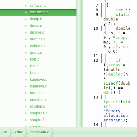
n)
    7
{
cvmw2n.c
►
    8
int
 i;
dagstndn.c
►
    9
static
dcmp.c
double
►
y[2];
dmax.c
►
   10
double
dmaxe.c
►
d, s, 
t
 = 
0., *
xcopy
, 
durbins.c
►
m2, 
s1
 = 
extreme.c
►
0., 
s2
, 
mn
= 0.0;
geary.c
►
   11
kotz.c
►
   12
if
((
xcopy
 = 
kse.c
►
(
double
ksn.c
►
*)
malloc
(n 
* 
kuiprsve.c
►
sizeof
(
doub
kuiprsvn.c
►
le
))) == 
NULL
) {
normp.c
►
   13
omnibus.c
►
fprintf
(
std
err
, 
royston.c
►
"Memory 
shapiro1.c
►
allocation 
shapiro2.c
error\n"
);
►
   14
shapiroe.c
►
exit
(
EXIT_F
lib
cdhc
dagstndn.c
watsonue.c
►
AILURE
);